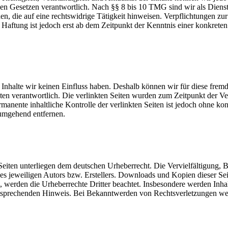
n Gesetzen verantwortlich. Nach §§ 8 bis 10 TMG sind wir als Dienstean
, die auf eine rechtswidrige Tätigkeit hinweisen. Verpflichtungen z
e Haftung ist jedoch erst ab dem Zeitpunkt der Kenntnis einer konkre
n Inhalte wir keinen Einfluss haben. Deshalb können wir für diese fre
 Seiten verantwortlich. Die verlinkten Seiten wurden zum Zeitpunkt der
manente inhaltliche Kontrolle der verlinkten Seiten ist jedoch ohne ko
umgehend entfernen.
n Seiten unterliegen dem deutschen Urheberrecht. Die Vervielfältigung,
 jeweiligen Autors bzw. Erstellers. Downloads und Kopien dieser Seite
n, werden die Urheberrechte Dritter beachtet. Insbesondere werden Inhal
tsprechenden Hinweis. Bei Bekanntwerden von Rechtsverletzungen wer