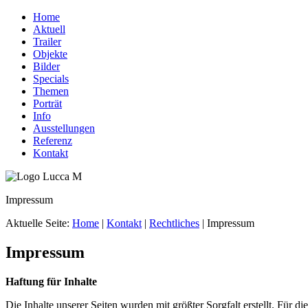
Home
Aktuell
Trailer
Objekte
Bilder
Specials
Themen
Porträt
Info
Ausstellungen
Referenz
Kontakt
Impressum
Aktuelle Seite:
Home
|
Kontakt
|
Rechtliches
|
Impressum
Impressum
Haftung für Inhalte
Die Inhalte unserer Seiten wurden mit größter Sorgfalt erstellt. Für 